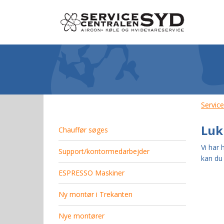
Servic
Luk
Chauffør søges
Vi har 
Support/kontormedarbejder
kan du
ESPRESSO Maskiner
Ny montør i Trekanten
Nye montører