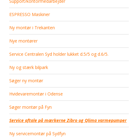
Support/kontormedarbejder
ESPRESSO Maskiner
Ny montør i Trekanten
Nye montører
Service Centralen Syd holder lukket d.5/5 og d.6/5.
Ny og stærk bilpark
Søger ny montør
Hvidevaremontør i Odense
Søger montør på Fyn
Service aftale på mærkerne Zibro og Qlima varmepumper
Ny servicemontør på Sydfyn