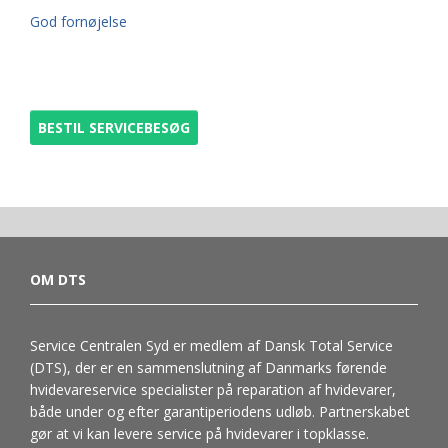
God fornøjelse
BESTIL SERVICEBESØG
OM DTS
Service Centralen Syd er medlem af Dansk Total Service
(DTS), der er en sammenslutning af Danmarks førende
hvidevareservice specialister på reparation af hvidevarer,
både under og efter garantiperiodens udløb. Partnerskabet
gør at vi kan levere service på hvidevarer i topklasse.