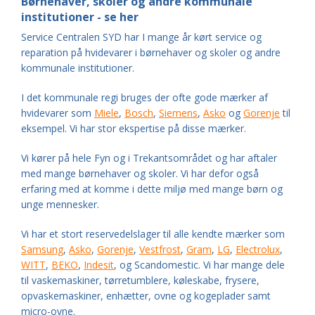
Børnehaver, skoler og andre kommunale
institutioner - se her
Service Centralen SYD har I mange år kørt service og
reparation på hvidevarer i børnehaver og skoler og andre
kommunale institutioner.
I det kommunale regi bruges der ofte gode mærker af
hvidevarer som
Miele
,
Bosch
,
Siemens
,
Asko
og
Gorenje
til
eksempel. Vi har stor ekspertise på disse mærker.
Vi kører på hele Fyn og i Trekantsområdet og har aftaler
med mange børnehaver og skoler. Vi har defor også
erfaring med at komme i dette miljø med mange børn og
unge mennesker.
Vi har et stort reservedelslager til alle kendte mærker som
Samsung
,
Asko
,
Gorenje
,
Vestfrost
,
Gram
,
LG
,
Electrolux
,
WITT
,
BEKO
,
Indesit
, og Scandomestic. Vi har mange dele
til vaskemaskiner, tørretumblere, køleskabe, frysere,
opvaskemaskiner, enhætter, ovne og kogeplader samt
micro-ovne.